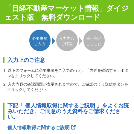
「日経不動産マーケット情報」ダイジ
ェスト版 無料ダウンロード
必要事項
入力内容
受付完了
ご入力
ご確認
しました
入力上のご注意
1. 以下のフォームに必要事項をご入力のうえ、「内容を確認する」ボタ
ンをクリックしてください。
2. 入力内容の確認画面が表示されますので、ご確認のうえ送信ボタンを
クリックしてください。
3. 表示される完了画面から資料をダウンロードしていただけます。ダウ
ンロードはお一人様1回限りとさせていただきます。
下記「 個人情報取得に関するご説明 」をよくお読
みいただき、ご同意のうえ資料をご請求くださ
●このフォームは日本国内専用です。●ご入力いただいた情報は日経BP
い。
マーケティングに登録されます。●ご登録いただいた住所やE-mailアド
レスなどは、日経BPマーケティングからの事務連絡に使わせていただ
個人情報取得に関するご説明
きます。また、これ以外に日経BPグループ会社から、各種ご案内（刊
行物、展示会、セミナー等）やアンケート、広告主等の製品やサービス