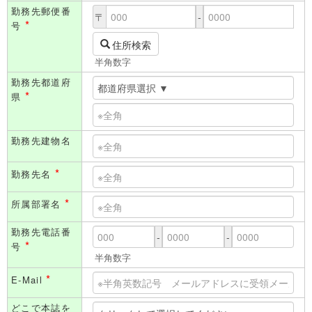
勤務先郵便番
〒
-
*
号
住所検索
半角数字
勤務先都道府
*
県
勤務先建物名
*
勤務先名
*
所属部署名
勤務先電話番
-
-
*
号
半角数字
*
E-Mail
どこで本誌を