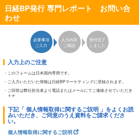
日経BP発行 専門レポート お問い合
わせ
必要事項
入力内容
受付完了
ご入力
ご確認
しました
入力上のご注意
・このフォームは日本国内専用です。
・ご入力いただいた情報は日経BPマーケティングに登録されます。
・ご回答は弊社担当者より電話またはメールにてご連絡させていただき
ます。
・ご登録いただいた住所やE-mailアドレスなどは、日経BPマーケティン
下記「 個人情報取得に関するご説明 」をよくお読
グからの事務連絡にも使わせてただきます。また、これ以外に日経
みいただき、ご同意のうえ資料をご請求くださ
BPグループ会社から、各種ご案内（刊行物、展示会、セミナー等）
い。
やアンケート、広告主等の製品やサービスのご案内を送付させていた
だく場合があります。
個人情報取得に関するご説明