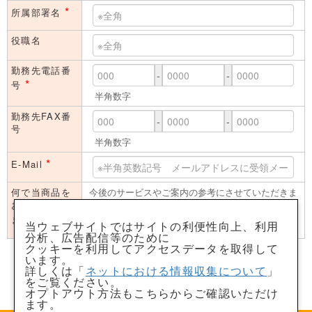
*
所属部署名
役職名
勤務先電話番
-
-
*
号
半角数字
勤務先FAX番
-
-
号
半角数字
*
E-Mail
何で当商品を
今後のサービスやご案内の参考にさせていただきま
お知りになり
す
*
ましたか？
当ウェブサイトではサイトの利便性向上、利用
分析、広告配信等のために
クッキーを利用してアクセスデータを取得して
「個人情報取得に関するご説明」に同意のうえ資料請求・問い
います。
合わせをします。（チェック必須）
詳しくは「
ネットにおける情報収集について
」
をご覧ください。
入力内容を確認する
クリア
オプトアウト方法もこちらからご確認いただけ
ます。