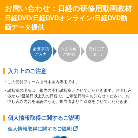
お問い合わせ：日経の研修用動画教材
日経DVD/日経DVDオンライン/日経DVD動
画データ提供
必要事項
入力内容
受付完了
ご入力
ご確認
しました
入力上のご注意
・この受付フォームは日本国内専用です。
・試写室の場所は、都内の小社試写室とさせていただきます。お申し込
みから2営業日以上先の日程で、ご希望日時をお知らせください。お
申し込み内容を確認のうえ、担当者よりご連絡をさせていただきま
す。
・購入検討用に全編をご覧いただけるサンプル動画のIDを無料で発行可
個人情報取得に関するご説明
能です。一部、オンライン対応していないタイトルはサンプルDVDを
貸し出します。DVDご返送時の送料はお客様のご負担となりますの
個人情報取得に関するご説明
で、あらかじめご了承ください。ご依頼から1週間以内に発送いたし
ます。