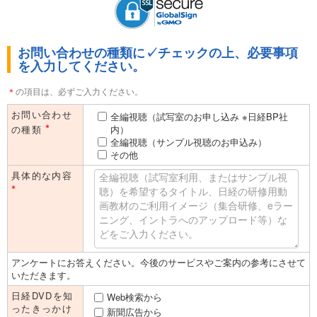
・ご入力いただいた情報は日経BPマーケティングに登録されます。
・ご登録いただいた住所やE-mailアドレスなどは、日経BPマーケティン
お問い合わせの種類に✓チェックの上、必要事項
グからの事務連絡にも使わせていただきます。また、これ以外に日経
を入力してください。
BPグループ会社から、各種ご案内（刊行物、展示会、セミナー等）
やアンケート、広告主等の製品やサービスをご案内させていただく場
合がございます。下記「個人情報取得に関するご説明」をよくお読み
＊
の項目は、必ずご入力ください。
いただき、ご同意のうえ、お問い合わせください。
お問い合わせ
全編視聴（試写室のお申し込み ※日経BP社
*
の種類
内）
全編視聴（サンプル視聴のお申込み）
その他
具体的な内容
*
アンケートにお答えください。今後のサービスやご案内の参考にさせて
いただきます。
日経DVDを知
Web検索から
ったきっかけ
新聞広告から