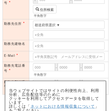
*
号
住所検索
半角数字
*
勤務先住所
勤務先建物名
*
E-Mail
勤務先電話番
-
-
*
号
半角数字
勤務先FAX番
-
-
号
当ウェブサイトではサイトの利便性向上、利用
半角数字
分析、広告配信等のために
クッキーを利用してアクセスデータを取得して
「個人情報取得に関するご説明」に同意のうえ申し込みます。
います。
（チェック必須）
詳しくは「
ネットにおける情報収集について
」
をご覧ください。