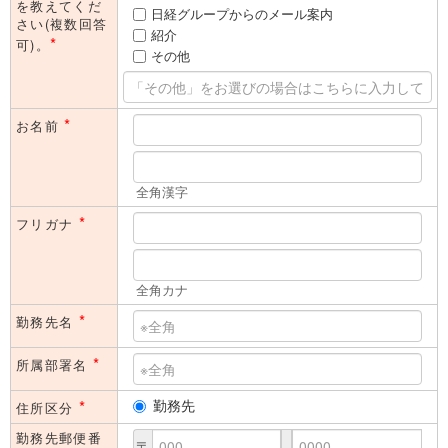
を教えてくだ
日経グループからのメール案内
さい(複数回答
紹介
*
可)。
その他
*
お名前
全角漢字
*
フリガナ
全角カナ
*
勤務先名
*
所属部署名
*
勤務先
住所区分
勤務先郵便番
〒
-