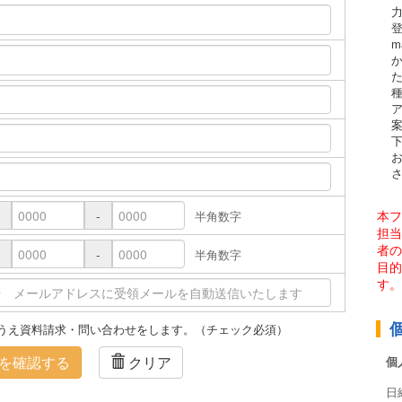
m
本フ
-
半角数字
担当
者の
-
半角数字
目的
す。
うえ資料請求・問い合わせをします。（チェック必須）
を確認する
クリア