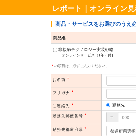
レポート｜オンライン見
商品・サービスをお選びのうえ
商品名
非接触テクノロジー実装戦略
［オンラインサービス（1年）付］
＊
の項目は、必ずご入力ください。
*
お名前
*
フリガナ
*
勤務先
ご連絡先
*
勤務先郵便番号
〒
*
勤務先都道府県