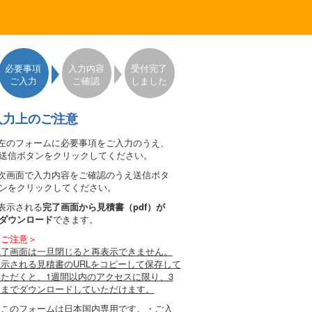
必要事項
入力内容
受付完了
ご入力
ご確認
しました
入力上のご注意
.左のフォームに必要事項をご入力のうえ、
送信ボタンをクリックしてください。
.次画面で入力内容をご確認のうえ送信ボタ
ンをクリックしてください。
.表示される
完了画面から見積書（pdf）が
ダウンロード
できます。
＜ご注意＞
完了画面は一旦閉じると再表示できません。
表示される見積書のURLをコピーして保存して
いただくと、1週間以内のアクセスに限り、3
回までダウンロードしていただけます。
・このフォームは日本国内専用です。・ご入