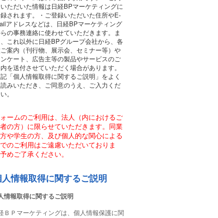
力いただいた情報は日経BPマーケティングに
登録されます。・ご登録いただいた住所やE-
ailアドレスなどは、日経BPマーケティング
からの事務連絡に使わせていただきます。ま
た、これ以外に日経BPグループ会社から、各
種ご案内（刊行物、展示会、セミナー等）や
アンケート、広告主等の製品やサービスのご
案内を送付させていただく場合があります。
下記「個人情報取得に関するご説明」をよく
お読みいただき、ご同意のうえ、ご入力くだ
さい。
ォームのご利用は、法人（内におけるご
者の方）に限らせていただきます。同業
方や学生の方、及び個人的な関心による
でのご利用はご遠慮いただいておりま
予めご了承ください。
個人情報取得に関するご説明