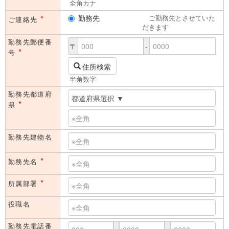
全角カナ
*
勤務先
ご勤務先とさせていた
ご連絡先
だきます
勤務先郵便番
〒
-
*
号
住所検索
半角数字
勤務先都道府
*
県
勤務先建物名
*
勤務先名
*
所属部署
役職名
勤務先電話番