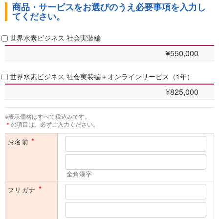
商品・サービスをお選びのうえ必要事項を入力し
せていただきます。また、これ以外に日経BPグループ会社から、各
てください。
種ご案内（刊行物、展示会、セミナー等）やアンケート、広告主等の
製品やサービスのご案内を送付させていただく場合があります。
下記「個人情報取得に関するご説明」をよくお読みいただき、ご同意
世界水素ビジネス 社会実装編
のうえ、ご入力ください。
¥550,000
本フォームのご利用は、法人（内におけるご担当者の方）に限ら
せていただきます。同業者の方や学生の方、及び個人的な関心に
世界水素ビジネス 社会実装編＋オンラインサービス（1年）
よる目的でのご利用はご遠慮いただいております。予めご了承く
¥825,000
ださい。
※表示価格はすべて税込みです。
＊
の項目は、必ずご入力ください。
*
お名前
全角漢字
*
フリガナ