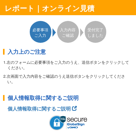
レポート｜オンライン見積
必要事項
入力内容
受付完了
ご入力
ご確認
しました
入力上のご注意
1.左のフォームに必要事項をご入力のうえ、送信ボタンをクリックして
ください。
2.次画面で入力内容をご確認のうえ送信ボタンをクリックしてくださ
い。
3.表示される
完了画面から見積書（pdf）がダウンロード
できます。
個人情報取得に関するご説明
＜ご注意＞
完了画面は一旦閉じると再表示できません。
表示される見積書のURL
個人情報取得に関するご説明
をコピーして保存していただくと、1週間以内のアクセスに限り、3
回までダウンロードしていただけます。
・このフォームは日本国内専用です。・ご入力いただいた情報は日経
BPマーケティングに登録されます。・ご登録いただいた住所やE-
mailアドレスなどは、日経BPマーケティングからの事務連絡に使わ