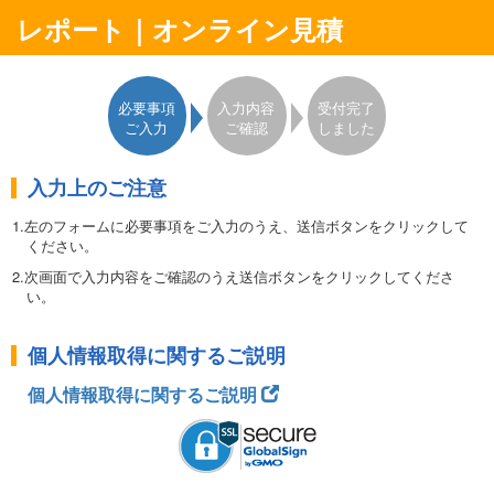
レポート｜オンライン見積
必要事項
入力内容
受付完了
ご入力
ご確認
しました
入力上のご注意
1.左のフォームに必要事項をご入力のうえ、送信ボタンをクリックして
ください。
2.次画面で入力内容をご確認のうえ送信ボタンをクリックしてくださ
い。
3.表示される
完了画面から見積書（pdf）がダウンロード
できます。
個人情報取得に関するご説明
＜ご注意＞
完了画面は一旦閉じると再表示できません。
表示される見積書のURL
個人情報取得に関するご説明
をコピーして保存していただくと、1週間以内のアクセスに限り、3
回までダウンロードしていただけます。
・このフォームは日本国内専用です。・ご入力いただいた情報は日経
BPマーケティングに登録されます。・ご登録いただいた住所やE-
mailアドレスなどは、日経BPマーケティングからの事務連絡に使わ