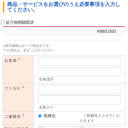
商品・サービスをお選びのうえ必要事項を入力し
せていただきます。また、これ以外に日経BPグループ会社から、各
てください。
種ご案内（刊行物、展示会、セミナー等）やアンケート、広告主等の
製品やサービスのご案内を送付させていただく場合があります。
下記「個人情報取得に関するご説明」をよくお読みいただき、ご同意
超万物開闢図譜
のうえ、ご入力ください。
¥880,000
本フォームのご利用は、法人（内におけるご担当者の方）に限ら
せていただきます。同業者の方や学生の方、及び個人的な関心に
※表示価格はすべて税込みです。
よる目的でのご利用はご遠慮いただいております。予めご了承く
＊
の項目は、必ずご入力ください。
ださい。
*
お名前
全角漢字
*
フリガナ
全角カナ
*
勤務先
ご勤務先とさせていた
ご連絡先
だきます