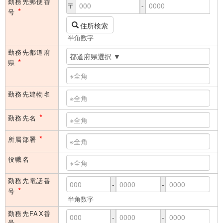
勤務先郵便番
〒
-
*
号
住所検索
半角数字
勤務先都道府
*
県
勤務先建物名
*
勤務先名
*
所属部署
役職名
勤務先電話番
-
-
*
号
半角数字
勤務先FAX番
-
-
号