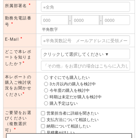
*
所属部署名
勤務先電話番
-
-
*
号
半角数字
*
E-Mail
どこで本レポ
ートを知りま
*
したか？
本レポートの
すぐにでも購入したい
購入ご検討状
3カ月以内の購入を検討中
況をお聞かせ
今年度の購入を検討中
*
ください
時期は未定だが購入を検討中
購入予定はない
ご要望をお選
営業担当者に詳細を聞きたい
びください
支払方法について相談したい
（複数選択
納期について相談したい
*
可）
見積書がほしい