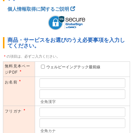
国内専用です。●ご入力いただいた情報は日経BPマーケティングに登
個人情報取得に関するご説明
録されます。●ご登録いただいた住所やE-mailアドレスなどは、日経
BPマーケティングからの事務連絡に使わせていただきます。また、
これ以外に日経BPグループ会社から、各種ご案内（刊行物、展示
会、セミナー等）やアンケート、広告主等の製品やサービスのご案内
を送付させていただく場合があります。
商品・サービスをお選びのうえ必要事項を入力し
本フォームのご利用は、法人（内におけるご担当者の方）に限ら
てください。
せていただきます。同業者の方や学生の方、及び個人的な関心に
よる目的でのご利用はご遠慮いただいております。予めご了承く
＊
の項目は、必ずご入力ください。
ださい。
無料見本ペー
ウェルビーイングテック最前線
*
ジPDF
*
お名前
全角漢字
*
フリガナ
全角カナ