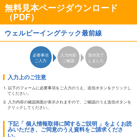
無料見本ページダウンロード
（PDF）
ウェルビーイングテック最前線
必要事項
入力内容
受付完了
ご入力
ご確認
しました
入力上のご注意
1. 以下のフォームに必要事項をご入力のうえ、送信ボタンをクリックし
てください。
2. 入力内容の確認画面が表示されますので、ご確認のうえ送信ボタンを
クリックしてください。
3. 表示される
完了画面から資料をダウンロード
していただけます。
下記「 個人情報取得に関するご説明 」をよくお読
●ダウンロードはお一人様1回限りとさせていただきます。ダウンロ
みいただき、ご同意のうえ資料をご請求くださ
ード資料の無断転載を禁じます。また無断複写・複製（コピー等）は
い。
著作権法上の例外を除き、禁じられています。●このフォームは日本