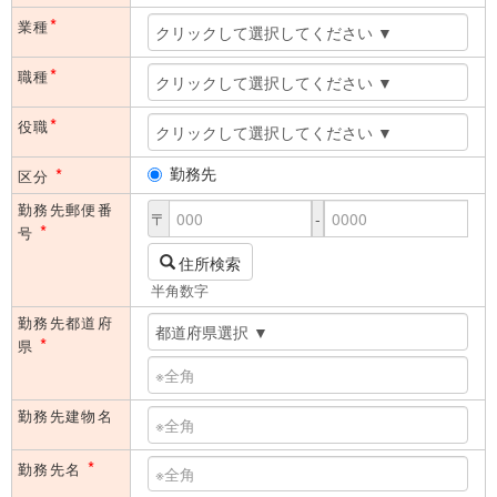
*
業種
*
職種
*
役職
*
勤務先
区分
勤務先郵便番
〒
-
*
号
住所検索
半角数字
勤務先都道府
*
県
勤務先建物名
*
勤務先名