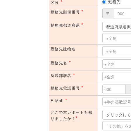
*
勤務先
区分
*
勤務先郵便番号
〒
*
勤務先都道府県
勤務先建物名
*
勤務先名
*
所属部署名
*
勤務先電話番号
-
*
E-Mail
どこで本レポートを知
*
りましたか？