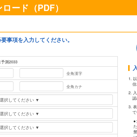
ロード（PDF）
必要事項を入力してください。
予測2033
全角漢字
1.
信
全角カナ
2.
認
3.
て