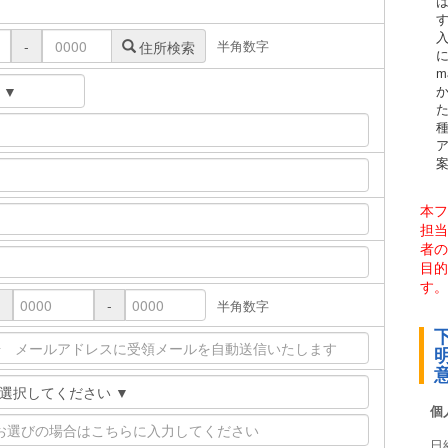
半角数字
-
住所検索
に
m
本フ
担当
者の
目的
す。
-
半角数字