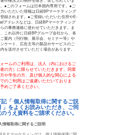
は著作権法上の例外を除き、禁じられていま
す。●このフォームは日本国内専用です。●ご
入力いただいた情報は日経BPマーケティング
登録されます。●ご登録いただいた住所やE-
ailアドレスなどは、日経BPマーケティング
からの事務連絡に使わせていただきます。ま
た、これ以外に日経BPグループ会社から、各
種ご案内（刊行物、展示会、セミナー等）や
アンケート、広告主等の製品やサービスのご
案内を送付させていただく場合があります。
ォームのご利用は、法人（内におけるご
者の方）に限らせていただきます。同業
方や学生の方、及び個人的な関心による
でのご利用はご遠慮いただいておりま
予めご了承ください。
下記「 個人情報取得に関するご説
明 」をよくお読みいただき、ご同
意のうえ資料をご請求ください。