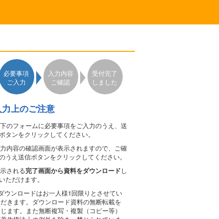
必要事項
入力内容
受付完了
ご入力
ご確認
しました
入力上のご注意
 以下のフォームに必要事項をご入力のうえ、送
ボタンをクリックしてください。
 入力内容の確認画面が表示されますので、ご確
のうえ送信ボタンをクリックしてください。
 表示される
完了画面から資料をダウンロード
し
いただけます。
●ダウンロードはお一人様1回限りとさせてい
ただきます。ダウンロード資料の無断転載を
禁じます。また無断複写・複製（コピー等）