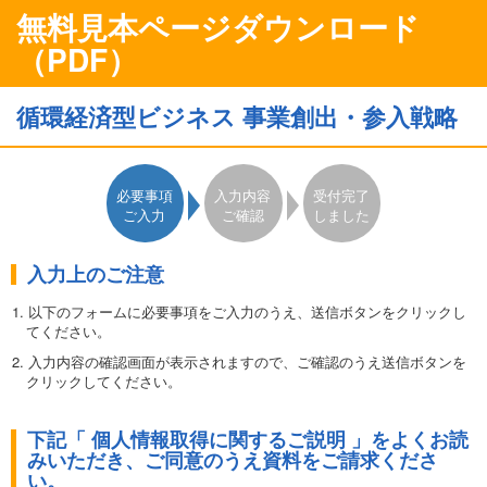
無料見本ページダウンロード
（PDF）
循環経済型ビジネス 事業創出・参入戦略
必要事項
入力内容
受付完了
ご入力
ご確認
しました
入力上のご注意
1. 以下のフォームに必要事項をご入力のうえ、送信ボタンをクリックし
てください。
2. 入力内容の確認画面が表示されますので、ご確認のうえ送信ボタンを
クリックしてください。
3. 表示される
完了画面から資料をダウンロード
していただけます。
下記「 個人情報取得に関するご説明 」をよくお読
●ダウンロードはお一人様1回限りとさせていただきます。ダウンロ
みいただき、ご同意のうえ資料をご請求くださ
ード資料の無断転載を禁じます。また無断複写・複製（コピー等）は
い。
著作権法上の例外を除き、禁じられています。●このフォームは日本