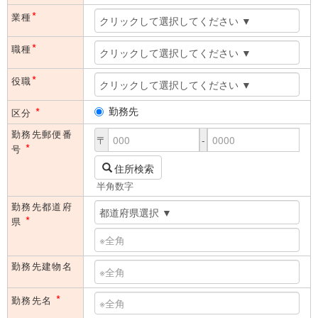
*
業種
*
職種
*
役職
*
勤務先
区分
勤務先郵便番
〒
-
*
号
住所検索
半角数字
勤務先都道府
*
県
勤務先建物名
*
勤務先名