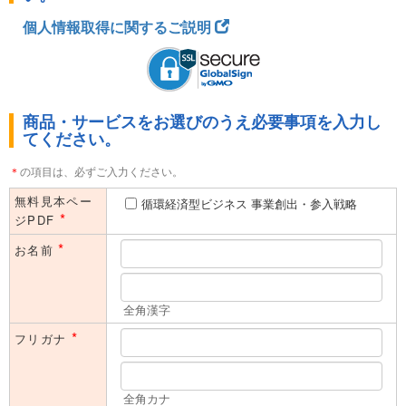
国内専用です。●ご入力いただいた情報は日経BPマーケティングに登
個人情報取得に関するご説明
録されます。●ご登録いただいた住所やE-mailアドレスなどは、日経
BPマーケティングからの事務連絡に使わせていただきます。また、
これ以外に日経BPグループ会社から、各種ご案内（刊行物、展示
会、セミナー等）やアンケート、広告主等の製品やサービスのご案内
を送付させていただく場合があります。
商品・サービスをお選びのうえ必要事項を入力し
本フォームのご利用は、法人（内におけるご担当者の方）に限ら
てください。
せていただきます。同業者の方や学生の方、及び個人的な関心に
よる目的でのご利用はご遠慮いただいております。予めご了承く
＊
の項目は、必ずご入力ください。
ださい。
無料見本ペー
循環経済型ビジネス 事業創出・参入戦略
*
ジPDF
*
お名前
全角漢字
*
フリガナ
全角カナ