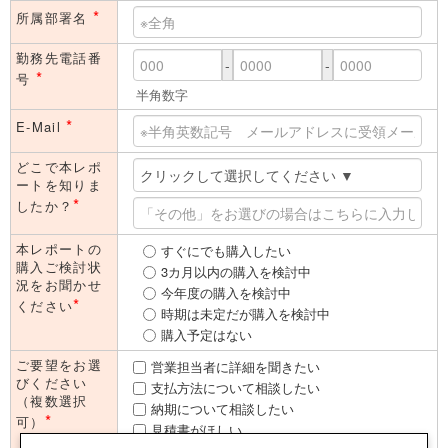
*
所属部署名
勤務先電話番
-
-
*
号
半角数字
*
E-Mail
どこで本レポ
ートを知りま
*
したか？
本レポートの
すぐにでも購入したい
購入ご検討状
3カ月以内の購入を検討中
況をお聞かせ
今年度の購入を検討中
*
ください
時期は未定だが購入を検討中
購入予定はない
ご要望をお選
営業担当者に詳細を聞きたい
びください
支払方法について相談したい
（複数選択
納期について相談したい
*
可）
見積書がほしい