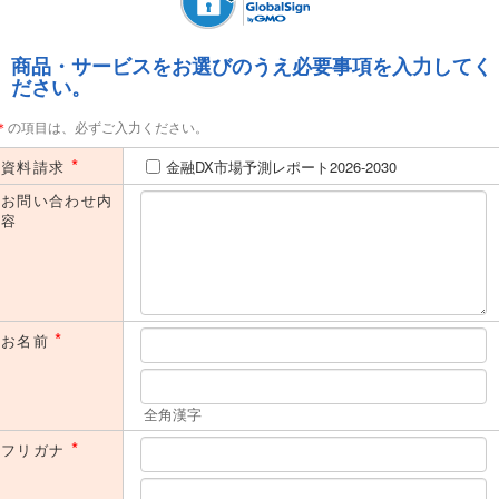
広告主等の製品やサービスのご案内を送付させていただく場合がありま
す。下記「個人情報取得に関するご説明」をよくお読みいただき、ご同意
のうえ資料をご請求ください。
商品・サービスをお選びのうえ必要事項を入力してく
ださい。
本フォームのご利用は、法人（内におけるご担当者の方）に限らせてい
ただきます。同業者の方や学生の方、及び個人的な関心による目的での
＊
の項目は、必ずご入力ください。
ご利用はご遠慮いただいております。予めご了承ください。
*
資料請求
金融DX市場予測レポート2026-2030
お問い合わせ内
容
*
お名前
全角漢字
*
フリガナ