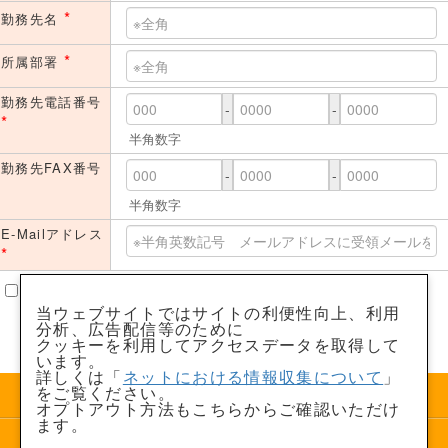
*
勤務先名
*
所属部署
勤務先電話番号
-
-
*
半角数字
勤務先FAX番号
-
-
半角数字
E-Mailアドレス
*
「個人情報取得に関するご説明」に同意のうえ資料請求・問い合わ
せをします。（チェック必須）
当ウェブサイトではサイトの利便性向上、利用
分析、広告配信等のために
入力内容を確認する
クリア
クッキーを利用してアクセスデータを取得して
います。
詳しくは「
ネットにおける情報収集について
」
をご覧ください。
オプトアウト方法もこちらからご確認いただけ
ます。
Copyright © Nikkei BP Marketing,inc. All Rights Reserved.