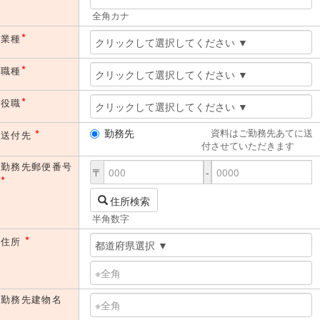
全角カナ
*
業種
*
職種
*
役職
*
勤務先
資料はご勤務先あてに送
送付先
付させていただきます
勤務先郵便番号
〒
-
*
住所検索
半角数字
*
住所
勤務先建物名