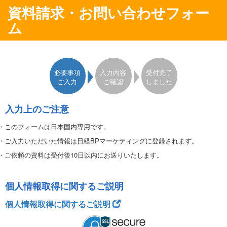
資料請求・お問い合わせフォー
ム
必要事項
入力内容
受付完了
ご入力
ご確認
しました
入力上のご注意
・このフォームは日本国内専用です。
・ご入力いただいた情報は日経BPマーケティングに登録されます。
・ご依頼の資料は受付後10日以内にお送りいたします。
・お届け先は日本国内とさせていただきます。ご入力いただいた情報に不備
や誤りがある場合は、資料をお届けできない場合がありますので予めご了
個人情報取得に関するご説明
承ください。
・ご登録いただいた住所やE-mailアドレスなどは、日経BPマーケティングか
個人情報取得に関するご説明
らの事務連絡にも使わせていただきます。また、これ以外に日経BPグルー
プ会社から、各種ご案内（刊行物、展示会、セミナー等）やアンケート、