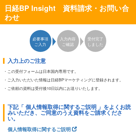
日経BP Insight 資料請求・お問い合
わせ
必要事項
入力内容
受付完了
ご入力
ご確認
しました
入力上のご注意
・この受付フォームは日本国内専用です。
・ご入力いただいた情報は日経BPマーケティングに登録されます。
・ご依頼の資料は受付後10日以内にお送りいたします。
・お届け先は日本国内とさせていただきます。ご入力いただいた情報に
不備や誤りがある場合は、資料をお届けできない場合がありますので
下記「 個人情報取得に関するご説明 」をよくお読
予めご了承ください。
みいただき、ご同意のうえ資料をご請求くださ
・ご登録いただいた住所やE-mailアドレスなどは、日経BPマーケティン
い。
グからの事務連絡にも使わせていただきます。また、これ以外に日経
BPグループ会社から、各種ご案内（刊行物、展示会、セミナー等）
個人情報取得に関するご説明
やアンケート、広告主等の製品やサービスのご案内を送付させていた