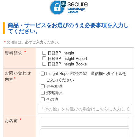
だく場合があります。
本フォームのご利用は、法人（内におけるご担当者の方）に限ら
せていただきます。同業者の方や学生の方、及び個人的な関心に
商品・サービスをお選びのうえ必要事項を入力し
よる目的でのご利用はご遠慮いただいております。予めご了承く
てください。
ださい。
＊
の項目は、必ずご入力ください。
*
資料請求
日経BP Insight
日経BP Insight Report
日経BP Insight Books
お問い合わせ
Insight Report試読希望 通信欄へタイトルを
*
内容
ご入力ください
デモ希望
資料請求
その他
*
お名前