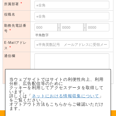
*
所属部署
役職名
勤務先電話番
-
-
*
号
半角数字
E-Mailアドレ
*
ス
通信欄
当ウェブサイトではサイトの利便性向上、利用
分析、広告配信等のために
クッキーを利用してアクセスデータを取得して
「個人情報取得に関するご説明」に同意のうえ資料請求・問い
います。
合わせをします。（チェック必須）
詳しくは「
ネットにおける情報収集について
」
をご覧ください。
入力内容を確認する
クリア
オプトアウト方法もこちらからご確認いただけ
ます。