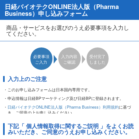
日経バイオテクONLINE法人版（Pharma
Business）申し込みフォーム
商品・サービスをお選びのうえ必要事項を入力し
てください。
必要事項
入力内容
受付完了
ご入力
ご確認
しました
入力上のご注意
・このお申し込みフォームは日本国内専用です。
・申込情報は日経BPマーケティング及び日経BPに登録されます。
・
日経バイオテクONLINE法人版（Pharma Business）利用規約
に基づ
き、ご同意の上お申し込みください。
・金額は「月払い」「年間一括払い」ともにご契約期間（1年間）の総
下記「 個人情報取得に関するご説明 」をよくお読
額となります。
みいただき、ご同意のうえお申し込みください。
・同年度内の追加料金は発生せずご利用いただけます。前年度の記事閲