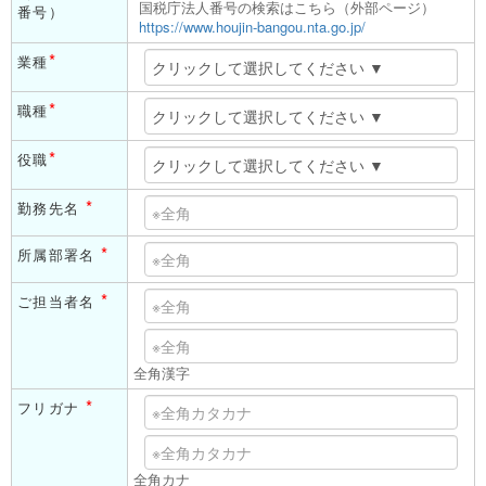
国税庁法人番号の検索はこちら（外部ページ）
番号）
https://www.houjin-bangou.nta.go.jp/
*
業種
*
職種
*
役職
*
勤務先名
*
所属部署名
*
ご担当者名
全角漢字
*
フリガナ
全角カナ