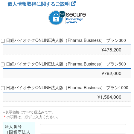
覧PV数に応じて、次年度ご利用金のお見積書を作成いたします。
個人情報取得に関するご説明
・受付後5営業日以内に、営業担当者よりサービス開始に関するご連絡
をいたします。
・代金は、日経BPマーケティングから郵送するご請求書でお支払いく
ださい。
・ご登録いただいた住所やEメールアドレスなどは、日経BPマーケティ
日経バイオテクONLINE法人版（Pharma Business） プラン300
ングや日経BPからの事務連絡にも使わせていただきます。また、こ
れ以外に日経BPグループ会社から、各種ご案内（刊行物、展示会、
¥475,200
セミナー等）やアンケートのお願いを送付させていただく場合があり
ます。
日経バイオテクONLINE法人版（Pharma Business） プラン500
・情報商品の性格上、お申し込み後の返品・キャンセルはお受けできま
¥792,000
せん。
日経バイオテクONLINE法人版（Pharma Business） プラン1000
¥1,584,000
※表示価格はすべて税込みです。
＊
の項目は、必ずご入力ください。
法人番号
（国税庁法人