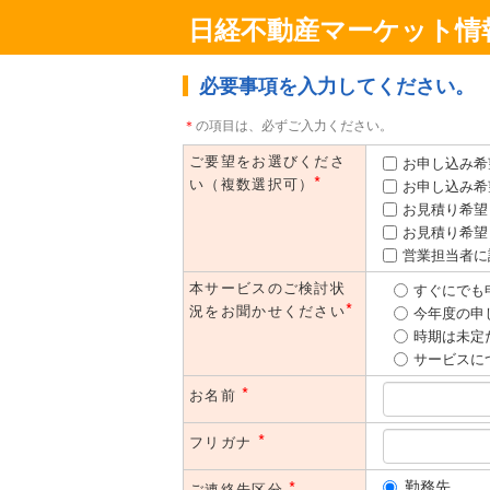
日経不動産マーケット情
必要事項を入力してください。
＊
の項目は、必ずご入力ください。
ご要望をお選びくださ
お申し込み希
*
い（複数選択可）
お申し込み希
お見積り希望
お見積り希望
営業担当者に
本サービスのご検討状
すぐにでも
*
況をお聞かせください
今年度の申
時期は未定
サービスに
*
お名前
*
フリガナ
*
勤務先
ご連絡先区分