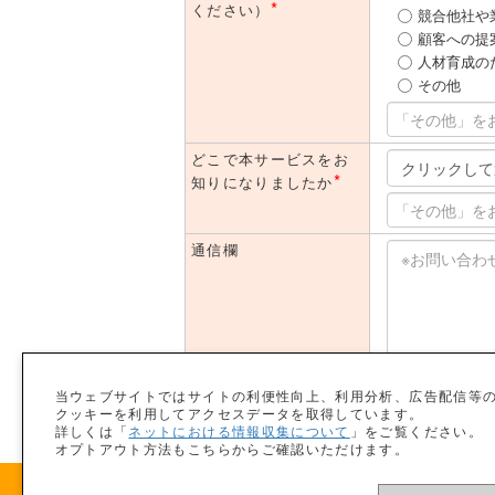
*
ください）
競合他社や
顧客への提
人材育成の
その他
どこで本サービスをお
*
知りになりましたか
通信欄
「個人情報取得に関するご説明」に同意の
当ウェブサイトではサイトの利便性向上、利用分析、広告配信等
クッキーを利用してアクセスデータを取得しています。
入力内容
詳しくは「
ネットにおける情報収集について
」をご覧ください。
オプトアウト方法もこちらからご確認いただけます。