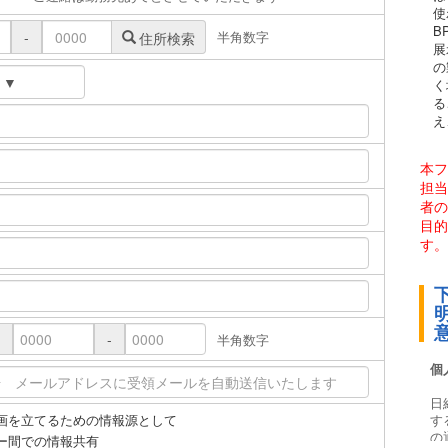
使
B
半角数字
-
住所検索
展
の
く
る
え
本フ
担当
者の
目的
す。
-
半角数字
画を立てるための情報源として
ー間での情報共有