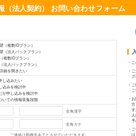
報（法人契約） お問い合わせフォーム
望（複数IDプラン）
望（法人パックプラン）
（複数IDプラン）
・こ
（法人パックプラン）
・ご
詳細を聞きたい
グ
申し込みたい
・ご
し込みを検討中
ご
だが申し込みを検討中
・お
ついての情報収集段階
方
す
全角漢字
人
予
全角カナ
・ご
は
ご連絡は勤務先あてとさせていただきます