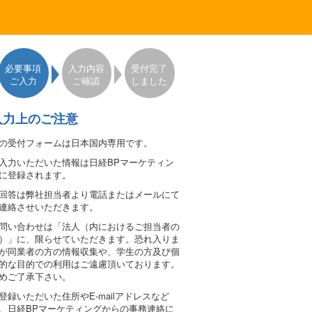
必要事項
入力内容
受付完了
ご入力
ご確認
しました
入力上のご注意
の受付フォームは日本国内専用です。
入力いただいた情報は日経BPマーケティン
に登録されます。
回答は弊社担当者より電話またはメールにて
連絡させいただきます。
問い合わせは「法人（内におけるご担当者の
）」に、限らせていただきます。恐れ入りま
が同業者の方の情報収集や、学生の方及び個
的な目的での利用はご遠慮頂いております。
めご了承下さい。
登録いただいた住所やE-mailアドレスなど
、日経BPマーケティングからの事務連絡に