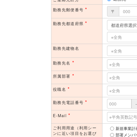
*
勤務先郵便番号
〒
*
勤務先都道府県
勤務先建物名
*
勤務先名
*
所属部署
*
役職名
*
勤務先電話番号
-
*
E-Mail
ご利用用途（利用シー
新規事業計
ンに近い項目をお選び
部署メンバ