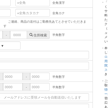
・「
全角漢字
く
サ
全角カナ
料
た
ご連絡、商品の送付はご勤務先あてとさせていただきま
ク
す
（
ュ
半角数字
-
住所検索
メ
い
・本
し
ロ
用
限
ス
き
-
半角数字
・ご
取
-
半角数字
情
ー
登
広
あ