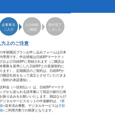
必要事項
入力内容
受付完了
ご入力
ご確認
しました
入力上のご注意
の年額購読プランお申し込みフォームは日本
内専用です。申込情報は日経BPマーケティ
グおよび日経BPに登録されます（ご購読は
本冊数を基準にした日経BPとの直接契約に
ります）。定期購読のご契約は、日経BPか
の購読礼状をもって成立とさせていただきま
（契約の承諾通知）。
読料金（一括前払い）は、日経BPマーケテ
ングから送られる請求書にて指定の銀行口座
お振り込みをお願いいたします。雑誌ならび
デジタルサービスセットの中途解約は、
1冊
価
×送本済み冊数、デジタルサービスは
月額
価
×ご利用月数での精算となります。