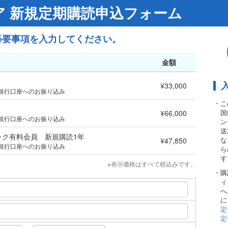
 新規定期購読申込フォーム
必要事項を入力してください。
金額
¥33,000
銀行口座へのお振り込み
・こ
国
¥66,000
銀行口座へのお振り込み
ン
送
ック有料会員 新規購読1年
な
¥47,850
銀行口座へのお振り込み
ら
す
※表示価格はすべて税込みです。
・購
ィ
へ
に
定
定