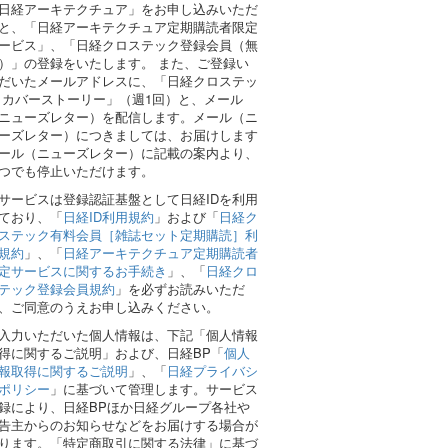
日経アーキテクチュア」をお申し込みいただ
と、「日経アーキテクチュア定期購読者限定
ービス」、「日経クロステック登録会員（無
）」の登録をいたします。 また、ご登録い
だいたメールアドレスに、「日経クロステッ
 カバーストーリー」（週1回）と、メール
ニューズレター）を配信します。メール（ニ
ーズレター）につきましては、お届けします
ール（ニューズレター）に記載の案内より、
つでも停止いただけます。
サービスは登録認証基盤として日経IDを利用
ており、「
日経ID利用規約
」および「
日経ク
ステック有料会員［雑誌セット定期購読］利
規約
」、「
日経アーキテクチュア定期購読者
定サービスに関するお手続き
」、「
日経クロ
テック登録会員規約
」を必ずお読みいただ
、ご同意のうえお申し込みください。
入力いただいた個人情報は、下記「個人情報
得に関するご説明」および、日経BP「
個人
報取得に関するご説明
」、「
日経プライバシ
ポリシー
」に基づいて管理します。サービス
録により、日経BPほか日経グループ各社や
告主からのお知らせなどをお届けする場合が
ります。「特定商取引に関する法律」に基づ